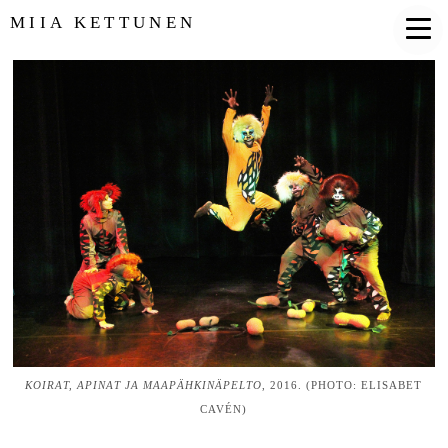
MIIA KETTUNEN
KOIRAT, APINAT JA MAAPÄHKINÄPELTO
, 2016. (PHOTO: ELISABET
CAVÉN)